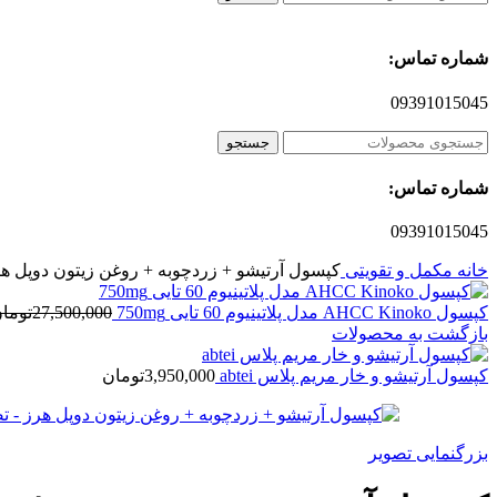
شماره تماس:
09391015045
جستجو
شماره تماس:
09391015045
خانه
مکمل و تقویتی
کپسول آرتیشو + زردچوبه + روغن زیتون دوپل ه
کپسول AHCC Kinoko مدل پلاتینیوم 60 تایی 750mg
27,500,000
توما
بازگشت به محصولات
کپسول آرتیشو و خار مریم پلاس abtei
3,950,000
تومان
بزرگنمایی تصویر