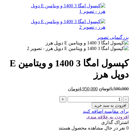
5,500,000تومان
4,950,000تومان
بود.
است.
بزرگنمایی تصویر
کپسول امگا 3 1400 و ویتامین E
دوپل هرز
قیمت
قیمت
5,500,000
تومان
4,950,000
تومان
اصلی
فعلی
کپسول
5,500,000تومان
4,950,000تومان
امگا
بود.
است.
افزودن به سبد خرید
3
برای مقایسه اضافه کنید
1400
افزودن به علاقه مندی
و
اشتراک گذاری
ویتامین
0
نفر در حال مشاهده محصول هستند