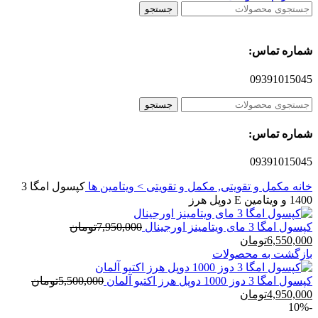
جستجو
شماره تماس:
09391015045
جستجو
شماره تماس:
09391015045
خانه
مکمل و تقویتی, مکمل و تقویتی > ویتامین ها
کپسول امگا 3
1400 و ویتامین E دوپل هرز
کپسول امگا 3 مای ویتامینز اورجینال
7,950,000
تومان
قیمت
قیمت
6,550,000
تومان
اصلی
فعلی
بازگشت به محصولات
7,950,000تومان
6,550,000تومان
بود.
است.
کپسول امگا 3 دوز 1000 دوپل هرز اکتیو آلمان
5,500,000
تومان
قیمت
قیمت
4,950,000
تومان
-10%
اصلی
فعلی