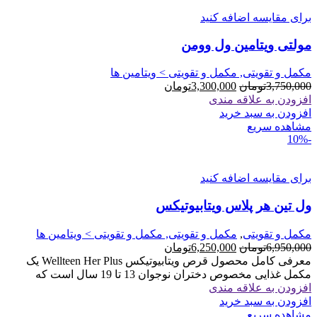
انواع
برای مقایسه اضافه کنید
مختلفی
می
مولتی ویتامین ول وومن
باشد.
گزینه
ها
مکمل و تقویتی, مکمل و تقویتی > ویتامین ها
ممکن
قیمت
قیمت
3,750,000
تومان
3,300,000
تومان
است
اصلی
فعلی
افزودن به علاقه مندی
در
3,750,000تومان
3,300,000تومان
افزودن به سبد خرید
صفحه
بود.
است.
مشاهده سریع
محصول
-10%
انتخاب
شوند
برای مقایسه اضافه کنید
ول‌ تین هر پلاس ویتابیوتیکس
مکمل و تقویتی
,
مکمل و تقویتی, مکمل و تقویتی > ویتامین ها
قیمت
قیمت
6,950,000
تومان
6,250,000
تومان
اصلی
فعلی
معرفی کامل محصول قرص ویتابیوتیکس Wellteen Her Plus یک
6,950,000تومان
6,250,000تومان
مکمل غذایی مخصوص دختران نوجوان 13 تا 19 سال است که
بود.
است.
افزودن به علاقه مندی
افزودن به سبد خرید
مشاهده سریع