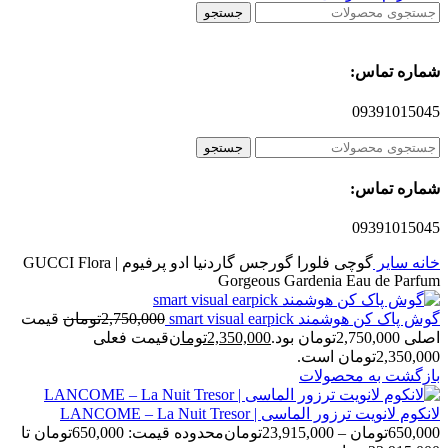
جستجو
شماره تماس:
09391015045
جستجو
شماره تماس:
09391015045
خانه
سایر
گوچی فلورا گورجس گاردنیا ادو پرفیوم | GUCCI Flora
Gorgeous Gardenia Eau de Parfum
گوش پاک کن هوشمند smart visual earpick
2,750,000
تومان
قیمت
اصلی 2,750,000تومان بود.
2,350,000
تومان
قیمت فعلی
2,350,000تومان است.
بازگشت به محصولات
لانکوم لانویت ترزور الماسی | LANCOME – La Nuit Tresor
650,000
تومان
–
23,915,000
تومان
محدوده قیمت: 650,000تومان تا