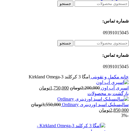
جستجو
شماره تماس:
09391015045
جستجو
شماره تماس:
09391015045
خانه
مکمل و تقویتی
امگا 3 کرکلند Kirkland Omega-3
قیمت
قیمت
اسپری آب اون
2,200,000
تومان
1,750,000
تومان
اصلی
فعلی
بازگشت به محصولات
2,200,000تومان
1,750,000تومان
بود.
است.
سالیسیلیک اسید اوردینری Ordinary
3,550,000
تومان
قیمت
قیمت
2,850,000
تومان
-3%
اصلی
فعلی
3,550,000تومان
2,850,000تومان
بود.
است.