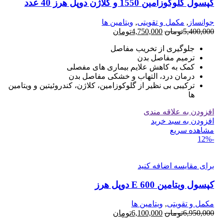
کپسول گلوکوزامین 1550 و کلاژن دوپل هرز 40 عدد
جوانساز
,
مکمل و تقویتی
,
ویتامین ها
قیمت
قیمت
5,400,000
تومان
4,750,000
تومان
اصلی
فعلی
جلوگیری از تخریب مفاصل
5,400,000تومان
4,750,000تومان
ترمیم مفاصل بدن
بود.
است.
کمک به کاهش علایم بیماری های مفصلی
درمان درد، التهاب و خشکی مفاصل بدن
ترکیبی بی نظیر از گلوکوزامین، کلاژن، کندروئیتین و ویتامین
ها
افزودن به علاقه مندی
افزودن به سبد خرید
مشاهده سریع
-12%
برای مقایسه اضافه کنید
کپسول ویتامین E 600 دوپل هرز
مکمل و تقویتی
,
ویتامین ها
قیمت
قیمت
6,950,000
تومان
6,100,000
تومان