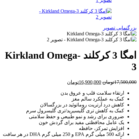
بزرگنمایی تصویر
امگا 3 کرکلند Kirkland Omega-
3
قیمت
قیمت
17,500,000
تومان
16,900,000
تومان
اصلی
فعلی
ارتقاء سلامت قلب و عروق بدن
17,500,000تومان
16,900,000تومان
کمک به عملکرد سالم مغز
بود.
است.
کاهش درد آرتریت روماتوئید در بزرگسالان
کمک به کاهش تری گلیسیرید/تری گلیسرول سرم
ضروری برای رشد و نمو طبیعی و حفظ سلامتی
یک عامل محافظتی مفید برای گردش خون
افزایش تمرکز، حافظه
ارائه 500 میلی گرم EPA و 250 میلی گرم DHA در هر سافت